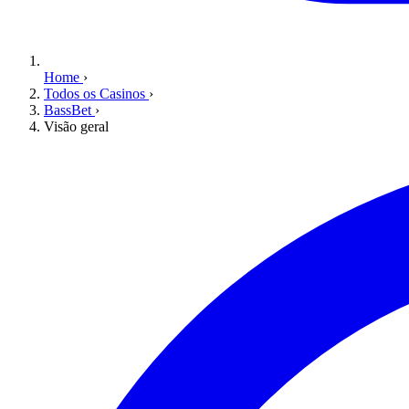
Home
›
Todos os Casinos
›
BassBet
›
Visão geral