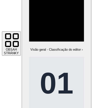
OBSAH
Visão geral - Classificação do editor
›
STRÁNKY