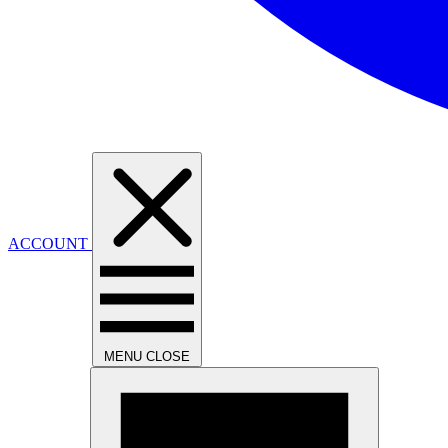
ACCOUNT
MENU
CLOSE