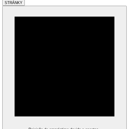
STRÁNKY