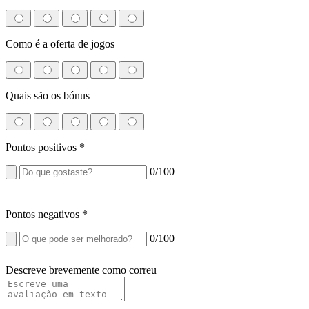
Como é a oferta de jogos
Quais são os bónus
Pontos positivos
*
0
/100
Pontos negativos
*
0
/100
Descreve brevemente como correu