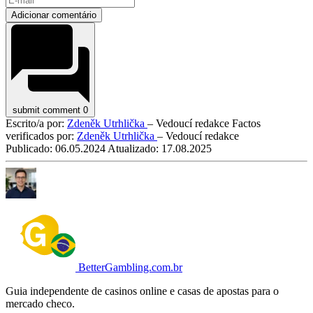
Adicionar comentário
submit comment
0
Escrito/a por:
Zdeněk Utrhlička
– Vedoucí redakce
Factos
verificados por:
Zdeněk Utrhlička
– Vedoucí redakce
Publicado:
06.05.2024
Atualizado:
17.08.2025
BetterGambling.com.br
Guia independente de casinos online e casas de apostas para o
mercado checo.