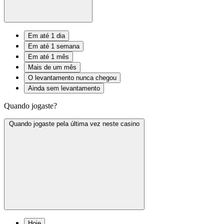
Em até 1 dia
Em até 1 semana
Em até 1 mês
Mais de um mês
O levantamento nunca chegou
Ainda sem levantamento
Quando jogaste?
Quando jogaste pela última vez neste casino
Hoje