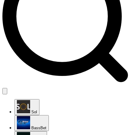
Sol
BassBet