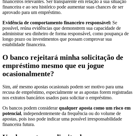
financeiros relevantes. Ser transparente em relação à sua situação
financeira e ao seu histórico pode aumentar suas chances de ser
aprovado para um empréstimo.
Evidência de comportamento financeiro responsável:
Se
possível, reúna evidências que demonstrem sua capacidade de
administrar seu dinheiro de forma responsável, como poupança de
longo prazo ou investimentos que possam comprovar sua
estabilidade financeira.
O banco rejeitará minha solicitação de
empréstimo mesmo que eu jogue
ocasionalmente?
Sim, até mesmo apostas ocasionais podem ser motivo para uma
recusa de empréstimo, especialmente se as apostas forem registradas
nos extratos bancários usados para solicitar o empréstimo.
Os bancos podem considerar
qualquer aposta como um risco em
potencial
, independentemente da frequência ou do volume de
apostas, pois isso pode indicar uma possível irresponsabilidade
financeira futura.