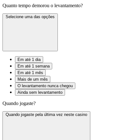
Quanto tempo demorou o levantamento?
Selecione uma das opções
Em até 1 dia
Em até 1 semana
Em até 1 mês
Mais de um mês
O levantamento nunca chegou
Ainda sem levantamento
Quando jogaste?
Quando jogaste pela última vez neste casino