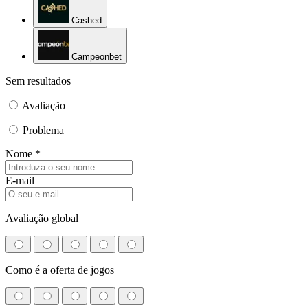
Cashed
Campeonbet
Sem resultados
Avaliação
Problema
Nome *
E-mail
Avaliação global
Como é a oferta de jogos