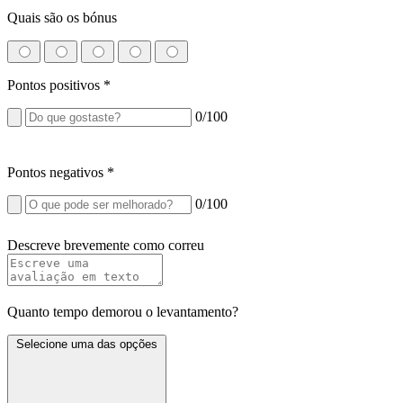
Quais são os bónus
Pontos positivos
*
0
/100
Pontos negativos
*
0
/100
Descreve brevemente como correu
Quanto tempo demorou o levantamento?
Selecione uma das opções