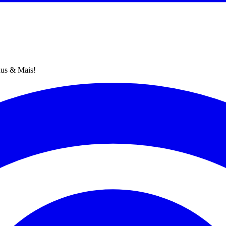
nus & Mais!