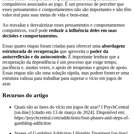
compulsivos associados ao jogo. É um processo de perceber que
esses pensamentos e comportamentos não são importantes e não têm
valor real para suas metas de vida e bem-estar.
Ao reavaliar e desvalorizar esses pensamentos e comportamentos
compulsivos, você pode
reduzir a influência deles em suas
decisões e comportamentos.
Essas quatro etapas foram criadas para oferecer uma
abordagem
estruturada de recuperação
que aproveita o
poder da
autorreflexão e do autocontrole.
É importante lembrar que a
recuperação da dependência é um processo que exige tempo,
paciência e, muitas vezes, o apoio de terapeutas e grupos de apoio.
Essas etapas não são uma solução rápida, mas podem fornecer uma
estrutura valiosa para trabalhar para superar o vício em jogos de
azar.
Recursos do artigo
Quais são as fases do vício em jogos de azar? I PsychCentral
[on-line] [citado em 13 de março de 2024]. Disponível em:
https://psychcentral.com/addictions/four-phases-and-steps-of-
gambling-addiction
Stages of Gambling Addiction I Heights Treatment [on-line]