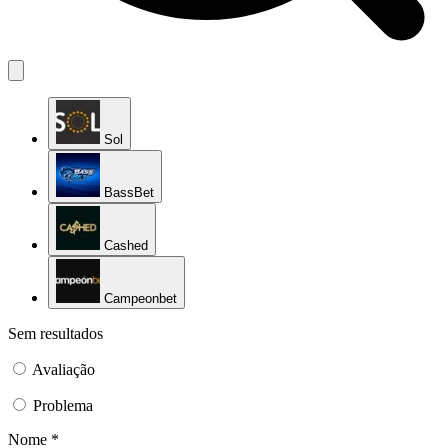
Sol
BassBet
Cashed
Campeonbet
Sem resultados
Avaliação
Problema
Nome *