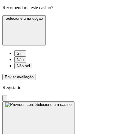
Recomendaria este casino?
Selecione uma opção
Sim
Não
Não sei
Enviar avaliação
Regista-te
Selecione um casino