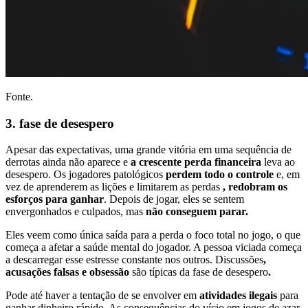
Fonte.
3. fase de desespero
Apesar das expectativas, uma grande vitória em uma sequência de
derrotas ainda não aparece e
a crescente perda financeira
leva ao
desespero. Os jogadores patológicos
perdem todo o controle
e, em
vez de aprenderem as lições e limitarem as perdas
, redobram os
esforços para ganhar
. Depois de jogar, eles se sentem
envergonhados e culpados, mas
não conseguem parar.
Eles veem como única saída para a perda o foco total no jogo, o que
começa a afetar a saúde mental do jogador. A pessoa viciada começa
a descarregar esse estresse constante nos outros. Discussões
,
acusações falsas e obsessão
são típicas da fase de desespero
.
Pode até haver a tentação de se envolver em
atividades ilegais
para
ganhar dinheiro rápido. As consequências do vício em jogos de azar