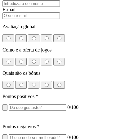
E-mail
Avaliação global
Como é a oferta de jogos
Quais são os bónus
Pontos positivos
*
0
/100
Pontos negativos
*
0
/100