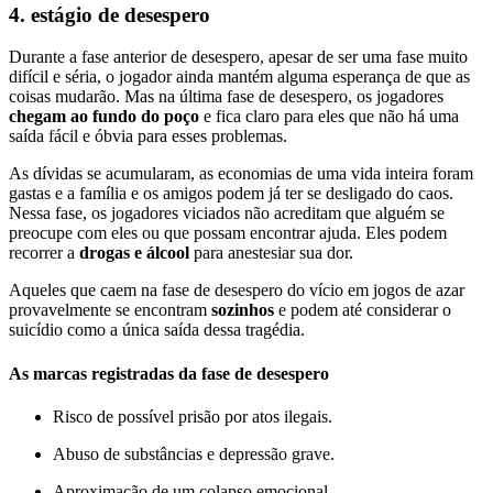
4. estágio de desespero
Durante a fase anterior de desespero, apesar de ser uma fase muito
difícil e séria, o jogador ainda mantém alguma esperança de que as
coisas mudarão. Mas na última fase de desespero, os jogadores
chegam ao fundo do poço
e fica claro para eles que não há uma
saída fácil e óbvia para esses problemas.
As dívidas se acumularam, as economias de uma vida inteira foram
gastas e a família e os amigos podem já ter se desligado do caos.
Nessa fase, os jogadores viciados não acreditam que alguém se
preocupe com eles ou que possam encontrar ajuda. Eles podem
recorrer a
drogas e álcool
para anestesiar sua dor.
Aqueles que caem na fase de desespero do vício em jogos de azar
provavelmente se encontram
sozinhos
e podem até considerar o
suicídio como a única saída dessa tragédia.
As marcas registradas da fase de desespero
Risco de possível prisão por atos ilegais.
Abuso de substâncias e depressão grave.
Aproximação de um colapso emocional.