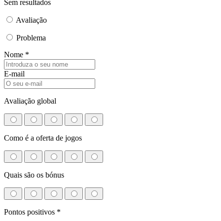
Sem resultados
Avaliação
Problema
Nome *
E-mail
Avaliação global
Como é a oferta de jogos
Quais são os bónus
Pontos positivos
*