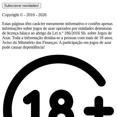
Subscrever novidades!
Copyright © - 2016 - 2026
Estas páginas têm carácter meramente informativo e contêm apenas
informações sobre jogos de azar operados por entidades detentoras
de licença básica ao abrigo da Lei n.º 186/2016 Sb. sobre Jogos de
Azar. Toda a informação destina-se a pessoas com mais de 18 anos.
Aviso do Ministério das Finanças: A participação em jogos de azar
pode causar dependência!