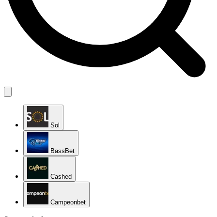
Sol
BassBet
Cashed
Campeonbet