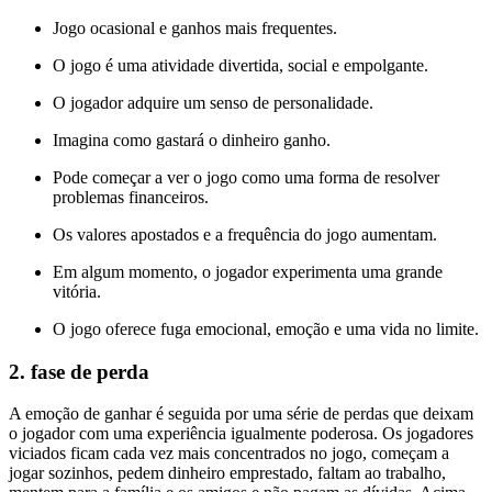
Jogo ocasional e ganhos mais frequentes.
O jogo é uma atividade divertida, social e empolgante.
O jogador adquire um senso de personalidade.
Imagina como gastará o dinheiro ganho.
Pode começar a ver o jogo como uma forma de resolver
problemas financeiros.
Os valores apostados e a frequência do jogo aumentam.
Em algum momento, o jogador experimenta uma grande
vitória.
O jogo oferece fuga emocional, emoção e uma vida no limite.
2. fase de perda
A emoção de ganhar é seguida por uma série de perdas que deixam
o jogador com uma experiência igualmente poderosa. Os jogadores
viciados ficam cada vez mais concentrados no jogo, começam a
jogar sozinhos, pedem dinheiro emprestado, faltam ao trabalho,